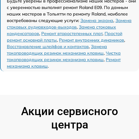
Будьте уверены в профессионализме наших мастеров - они
с уверенностью выполнят ремонт Roland E09. По данным
наших мастеров в Тольятти по ремонту Roland, наиболее
востребованы следующие услуги:
Замена экрана
,
Замена
стоковых аудиовходов-выходов
,
Замена стоковых
конденсаторов
,
Ремонт второстепенных плат
,
Простой
ремонт основной платы
,
Ремонт внутренних динамиков
,
Восстановление шлейфов и контактов
,
Замена
токопроводящих резинок механизма клавиш
,
Чистка
токопроводящих резинок механизма клавиш
,
Ремонт
механизма клавиш
.
Акции сервисного
центра