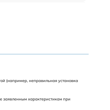
1000 р
1500 р
1500 р
2500 р
1200 р
1000 р
той (например, неправильная установка
1200 р
ие заявленным характеристикам при
1500 р