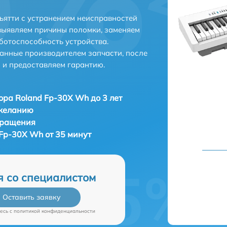
ьятти с устранением неисправностей
выявляем причины поломки, заменяем
ботоспособность устройства.
анные производителем запчасти, после
 и предоставляем гарантию.
ора Roland Fp-30X Wh до 3 лет
 желанию
бращения
 Fp-30X Wh от 35 минут
я со специалистом
Оставить заявку
есь c
политикой конфиденциальности