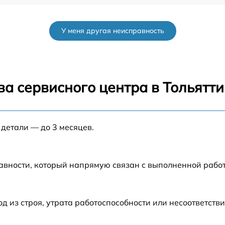
от 60 мин
У меня другая неисправность
от 60 мин
от 60 мин
а сервисного центра в Тольятти
от 60 мин
а
 детали — до 3 месяцев.
от 60 мин
а
от 60 мин
авности, который напрямую связан с выполненной рабо
от 60 мин
из строя, утрата работоспособности или несоответств
0X
от 60 мин